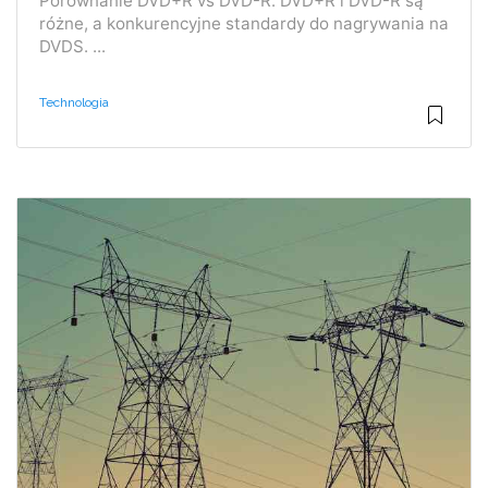
Porównanie DVD+R vs DVD-R. DVD+R i DVD-R są
różne, a konkurencyjne standardy do nagrywania na
DVDS. ...
Technologia