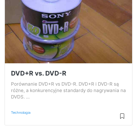
DVD+R vs. DVD-R
Porównanie DVD+R vs DVD-R. DVD+R i DVD-R są
różne, a konkurencyjne standardy do nagrywania na
DVDS. ...
Technologia