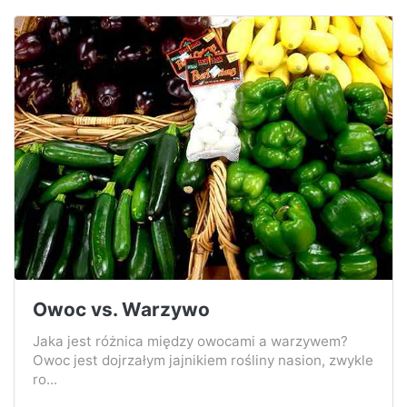
Owoc vs. Warzywo
Jaka jest różnica między owocami a warzywem?
Owoc jest dojrzałym jajnikiem rośliny nasion, zwykle
ro...