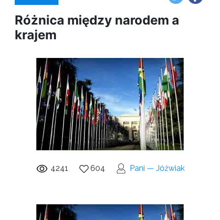
Różnica między narodem a
krajem
4241
604
Pani — Jóźwiak