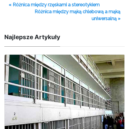
« Różnica między rzęskami a stereotykiem
Różnica między mąką chlebową a mąką
uniwersalną »
Najlepsze Artykuły