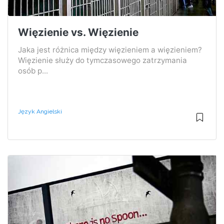
Więzienie vs. Więzienie
Jaka jest różnica między więzieniem a więzieniem?
Więzienie służy do tymczasowego zatrzymania
osób p...
Język Angielski