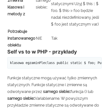
zmienna
samego
statycznymi Użyj $ this :: $
klasowa i
siebie::
foo. $ this-> foo będzie
metody z
nadal niezdefiniowany, jeśli
$ foo jest statycznym var.)
Potrzebuje
instanowanego
NIE
Tak
obiektu
Self vs to w PHP - przykłady
klasowa egzaminPleclass public static $ foo; Publi
Funkcje statyczne mogą używać tylko zmiennych
statycznych. Funkcje statyczne i zmienne są
odwoływane przez
samego siebie::
funkcja () lub
samego siebie::
Variablename. W powyższym
przykładzie zmienne statyczne są odwoływane do