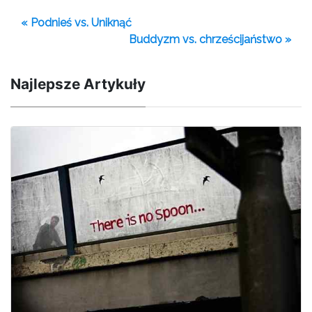
« Podnieś vs. Uniknąć
Buddyzm vs. chrześcijaństwo »
Najlepsze Artykuły