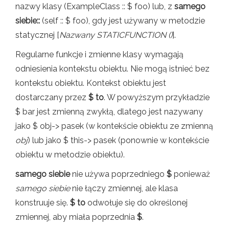
nazwy klasy (ExampleClass :: $ foo) lub, z
samego
siebie::
(self :: $ foo), gdy jest używany w metodzie
statycznej [
Nazwany STATICFUNCTION ()
].
Regularne funkcje i zmienne klasy wymagają
odniesienia kontekstu obiektu. Nie mogą istnieć bez
kontekstu obiektu. Kontekst obiektu jest
dostarczany przez
$ to
. W powyższym przykładzie
$ bar jest zmienną zwykłą, dlatego jest nazywany
jako $ obj-> pasek (w kontekście obiektu ze zmienną
obj
) lub jako $ this-> pasek (ponownie w kontekście
obiektu w metodzie obiektu).
samego siebie
nie używa poprzedniego
$
ponieważ
samego siebie
nie łączy zmiennej, ale klasa
konstruuje się.
$ to
odwołuje się do określonej
zmiennej, aby miała poprzednia
$
.