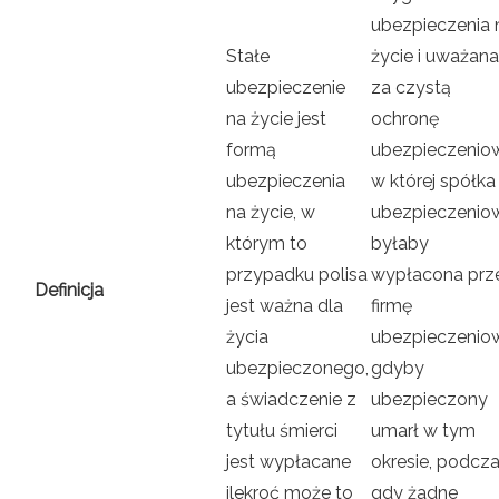
ubezpieczenia 
Stałe
życie i uważana
ubezpieczenie
za czystą
na życie jest
ochronę
formą
ubezpieczenio
ubezpieczenia
w której spółka
na życie, w
ubezpieczenio
którym to
byłaby
przypadku polisa
wypłacona prz
Definicja
jest ważna dla
firmę
życia
ubezpieczenio
ubezpieczonego,
gdyby
a świadczenie z
ubezpieczony
tytułu śmierci
umarł w tym
jest wypłacane
okresie, podcz
ilekroć może to
gdy żadne