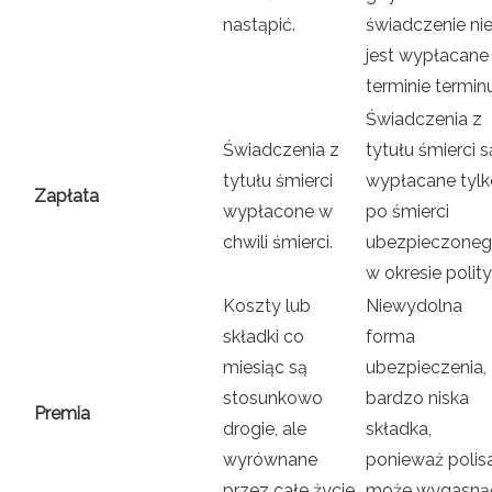
nastąpić.
świadczenie ni
jest wypłacane
terminie terminu
Świadczenia z
Świadczenia z
tytułu śmierci s
tytułu śmierci
wypłacane tylk
Zapłata
wypłacone w
po śmierci
chwili śmierci.
ubezpieczone
w okresie polity
Koszty lub
Niewydolna
składki co
forma
miesiąc są
ubezpieczenia,
stosunkowo
bardzo niska
Premia
drogie, ale
składka,
wyrównane
ponieważ polis
przez całe życie
może wygasną