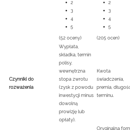
2
2
3
3
4
4
5
5
(52 oceny)
(205 ocen)
Wypłata,
składka, termin
polisy,
wewnętrzna
Kwota
Czynniki do
stopa zwrotu
świadczenia,
rozważenia
(zysk z powodu
premia, długoś
inwestycji minus
terminu.
dowolną
prowizję lub
opłaty).
Oryginalna for