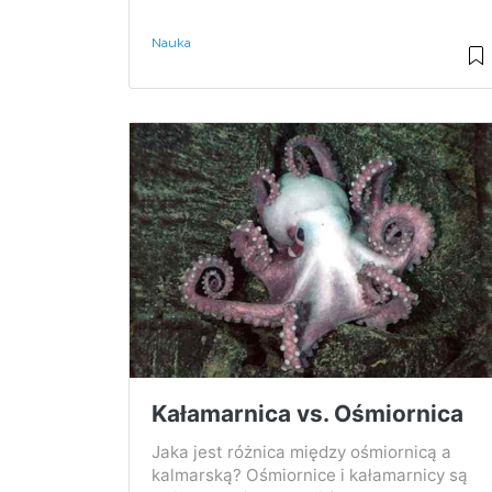
Nauka
Kałamarnica vs. Ośmiornica
Jaka jest różnica między ośmiornicą a
kalmarską? Ośmiornice i kałamarnicy są