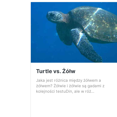
Turtle vs. Żółw
Jaka jest różnica między żółwem a
żółwem? Żółwie i żółwie są gadami z
kolejności testuDin, ale w róż...