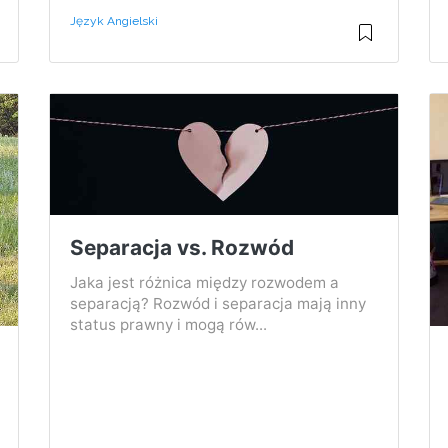
Język Angielski
Separacja vs. Rozwód
Jaka jest różnica między rozwodem a
separacją? Rozwód i separacja mają inny
status prawny i mogą rów...