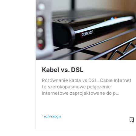
Kabel vs. DSL
Porównanie kabla vs DSL. Cable Internet
to szerokopasmowe połączenie
internetowe zaprojektowane do p...
Technologia