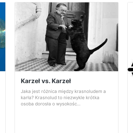
Karzeł vs. Karzeł
Jaka jest różnica między krasnoludem a
karła? Krasnolud to niezwykle krótka
osoba dorosła o wysokośc...