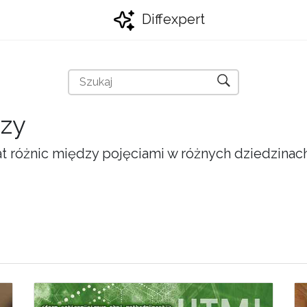
Diffexpert
dzy
 różnic między pojęciami w różnych dziedzinach ż