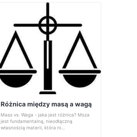
Różnica między masą a wagą
Mass vs. Waga - jaka jest różnica? Msza
jest fundamentalną, nieodłączną
własnością materii, która ni...