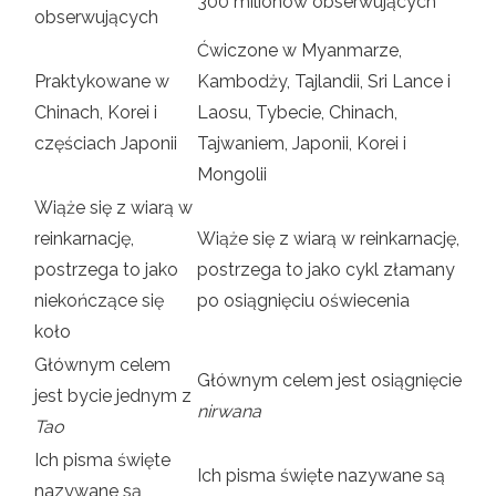
300 milionów obserwujących
obserwujących
Ćwiczone w Myanmarze,
Praktykowane w
Kambodży, Tajlandii, Sri Lance i
Chinach, Korei i
Laosu, Tybecie, Chinach,
częściach Japonii
Tajwaniem, Japonii, Korei i
Mongolii
Wiąże się z wiarą w
reinkarnację,
Wiąże się z wiarą w reinkarnację,
postrzega to jako
postrzega to jako cykl złamany
niekończące się
po osiągnięciu oświecenia
koło
Głównym celem
Głównym celem jest osiągnięcie
jest bycie jednym z
nirwana
Tao
Ich pisma święte
Ich pisma święte nazywane są
nazywane są