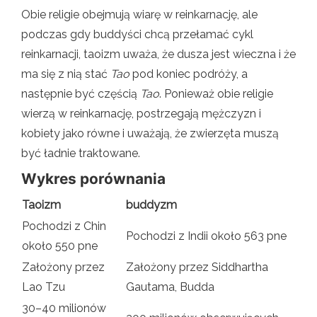
Obie religie obejmują wiarę w reinkarnację, ale
podczas gdy buddyści chcą przełamać cykl
reinkarnacji, taoizm uważa, że ​​dusza jest wieczna i że
ma się z nią stać
Tao
pod koniec podróży, a
następnie być częścią
Tao
. Ponieważ obie religie
wierzą w reinkarnację, postrzegają mężczyzn i
kobiety jako równe i uważają, że zwierzęta muszą
być ładnie traktowane.
Wykres porównania
Taoizm
buddyzm
Pochodzi z Chin
Pochodzi z Indii około 563 pne
około 550 pne
Założony przez
Założony przez Siddhartha
Lao Tzu
Gautama, Budda
30–40 milionów