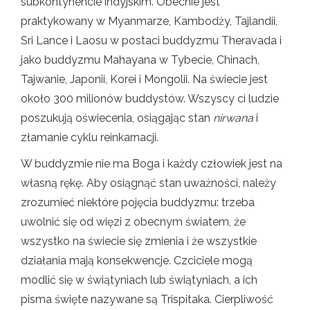
subkontynencie indyjskim. Obecnie jest
praktykowany w Myanmarze, Kambodży, Tajlandii,
Sri Lance i Laosu w postaci buddyzmu Theravada i
jako buddyzmu Mahayana w Tybecie, Chinach,
Tajwanie, Japonii, Korei i Mongolii. Na świecie jest
około 300 milionów buddystów. Wszyscy ci ludzie
poszukują oświecenia, osiągając stan
nirwana
i
złamanie cyklu reinkarnacji.
W buddyzmie nie ma Boga i każdy człowiek jest na
własną rękę. Aby osiągnąć stan uważności, należy
zrozumieć niektóre pojęcia buddyzmu: trzeba
uwolnić się od więzi z obecnym światem, że
wszystko na świecie się zmienia i że wszystkie
działania mają konsekwencje. Czciciele mogą
modlić się w świątyniach lub świątyniach, a ich
pisma święte nazywane są Trispitaka. Cierpliwość