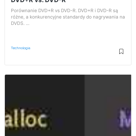
Porównanie DVD+R vs DVD-R. DVD+R i DVD-R są
różne, a konkurencyjne standardy do nagrywania na
DVDS. ...
Technologia