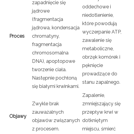
zapadnięcie się
oddechowe i
jądrowe
niedotlenienie,
(fragmentacja
które powodują
jądrowa, kondensacja
wyczerpanie ATP,
Proces
chromatyny,
zawalenie się
fragmentacja
metaboliczne,
chromosomalna
obrzęk komórek i
DNA), apoptopowe
pęknięcie
tworzenie ciała.
prowadzące do
Następnie pochłoną
stanu zapalnego.
się białymi krwinkami.
Zapalenie,
Zwykle brak
zmniejszający się
zauważalnych
przepływ krwi w
Objawy
objawów związanych
dotkniętym
z procesem.
miejscu, śmierć