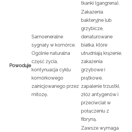
tkanki (gangrena).
Zakażenia
bakteryjne lub
grzybicze,
Samoeneralne
denaturowane
sygnały w komórce.
białka, które
Ogólnie naturalna
utrudniają krążenie,
część życia,
zakażenia
Powoduje
kontynuacja cyklu
grzybowe i
komórkowego
prątkowe,
zainicjowanego przez
zapalenie trzustki,
mitozę.
złóż antygenów i
przeciwciał w
połączeniu z
fibryną.
Zawsze wymaga