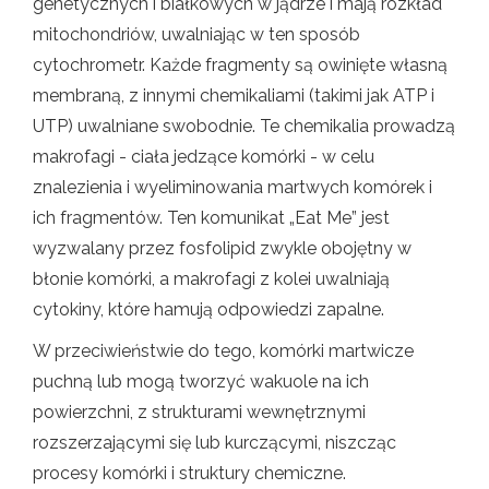
genetycznych i białkowych w jądrze i mają rozkład
mitochondriów, uwalniając w ten sposób
cytochrometr. Każde fragmenty są owinięte własną
membraną, z innymi chemikaliami (takimi jak ATP i
UTP) uwalniane swobodnie. Te chemikalia prowadzą
makrofagi - ciała jedzące komórki - w celu
znalezienia i wyeliminowania martwych komórek i
ich fragmentów. Ten komunikat „Eat Me” jest
wyzwalany przez fosfolipid zwykle obojętny w
błonie komórki, a makrofagi z kolei uwalniają
cytokiny, które hamują odpowiedzi zapalne.
W przeciwieństwie do tego, komórki martwicze
puchną lub mogą tworzyć wakuole na ich
powierzchni, z strukturami wewnętrznymi
rozszerzającymi się lub kurczącymi, niszcząc
procesy komórki i struktury chemiczne.