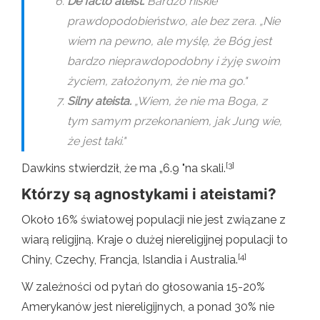
De facto ateist.
Bardzo niskie
prawdopodobieństwo, ale bez zera. „Nie
wiem na pewno, ale myślę, że Bóg jest
bardzo nieprawdopodobny i żyję swoim
życiem, założonym, że nie ma go."
Silny ateista.
„Wiem, że nie ma Boga, z
tym samym przekonaniem, jak Jung wie,
że jest taki."
[3]
Dawkins stwierdził, że ma „6.9 "na skali.
Którzy są agnostykami i ateistami?
Około 16% światowej populacji nie jest związane z
wiarą religijną. Kraje o dużej niereligijnej populacji to
[4]
Chiny, Czechy, Francja, Islandia i Australia.
W zależności od pytań do głosowania 15-20%
Amerykanów jest niereligijnych, a ponad 30% nie