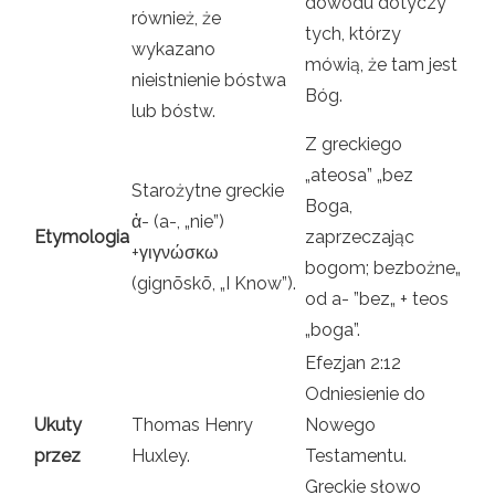
dowodu dotyczy
również, że
tych, którzy
wykazano
mówią, że tam jest
nieistnienie bóstwa
Bóg.
lub bóstw.
Z greckiego
„ateosa” „bez
Starożytne greckie
Boga,
ἀ- (a-, „nie”)
Etymologia
zaprzeczając
+γιγνώσκω
bogom; bezbożne„
(gignōskō, „I Know”).
od a- ”bez„ + teos
„boga”.
Efezjan 2:12
Odniesienie do
Ukuty
Thomas Henry
Nowego
przez
Huxley.
Testamentu.
Greckie słowo