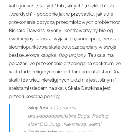
kategoriach „słabych” lub „silnych”, „miękkich” lub
„twardych” - podobnie jak w przypadku, jak silne
przekonania dotyczą przedmiotowych problemów.
Richard Dawkins, słynny i kontrowersyjny biolog
ewolucyjny i ateista, wyjaśnił tę koncepcję, tworząc
siedmiopunktową skalę dotyczącą wiary w swoją
bestsellerową książkę,
Bóg urojony
. Ta skala ma
pokazać, że przekonanie przebiega na spektrum, że
wielu ludzi religijnych nie jest fundamentalistami (na
skali) i że wielu niereligijnych ludzi nie jest „silnymi”
ateistami (siedem na skali). Skala Dawkinsa jest
przedrukowana poniżej:
Silny teist.
100 procent
prawdopodobieństwa Boga. Według
słów C.G. Jung: „Nie wierzę, wiem."