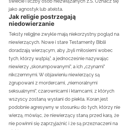
świecie i liczby osób niezwiązanych z.S. Oznacz się
jako agnostyk lub ateista.
Jak religie postrzegają
niedowierzanie
Teksty religijne zwykle mają niekorzystny pogląd na
niewierzących. Nowe i stare Testamenty Biblii
doradzają wierzącym, aby „byli miłosierni wobec
tych, którzy wątpią”, a jednocześnie nazywając
niewierzy „skorumpowanymi”, a ich „czynami”
nikczemnymi. W objawieniu niewierzący są
zgrupowani z mordercami, „niemoralnymi
seksualnymi”, czarownicami i kłamcami, z których
wszyscy zostaną wysłani do piekła. Koran jest
podobnie agresywny w stosunku do tych, którzy nie
wierzą, mówiąc, że niewierzący staną przed karą, że
nie powinni się zaprzyjaźnić i że są przeznaczeni na