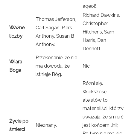
aqeoß.
Richard Dawkins,
Thomas Jefferson,
Christopher
Ważne
Carl Sagan, Piers
Hitchens, Sam
liczby
Anthony, Susan B
Harris, Dan
Anthony.
Dennett.
Przekonanie, że nie
Wiara
ma dowodu, że
Nic.
Boga
istnieje Bóg.
Różni się.
Większość
ateistów to
materialiści, którzy
uważają, że śmierć
Życie po
Nieznany.
jest końcem linii;
śmierci
Po tym nie ma nic.