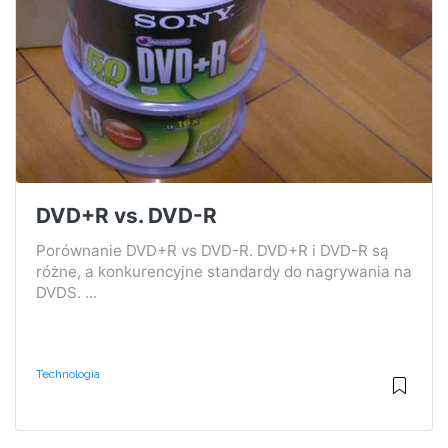
DVD+R vs. DVD-R
Porównanie DVD+R vs DVD-R. DVD+R i DVD-R są
różne, a konkurencyjne standardy do nagrywania na
DVDS. ...
Technologia