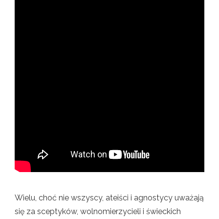
Wielu, choć nie wszyscy, ateiści i agnostycy uważają
się za sceptyków, wolnomierzycieli i świeckich