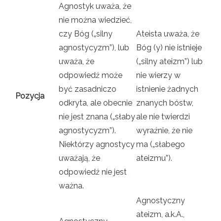
Agnostyk uważa, że ​​
nie można wiedzieć,
czy Bóg („silny
Ateista uważa, że ​​
agnostycyzm”), lub
Bóg (y) nie istnieje
uważa, że ​​
(„silny ateizm”) lub
odpowiedź może
nie wierzy w
być zasadniczo
istnienie żadnych
Pozycja
odkryta, ale obecnie
znanych bóstw,
nie jest znana („słaby
ale nie twierdzi
agnostycyzm”).
wyraźnie, że nie
Niektórzy agnostycy
ma („słabego
uważają, że
ateizmu”).
odpowiedź nie jest
ważna.
Agnostyczny
ateizm, a.k.A.,