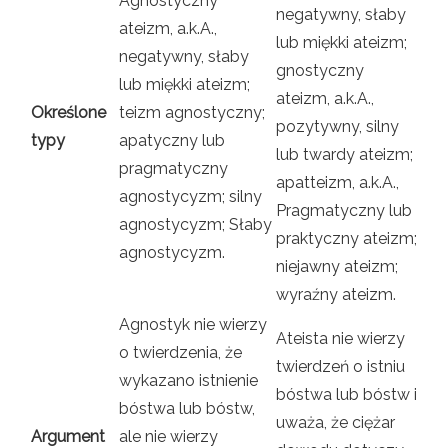
Agnostyczny
negatywny, słaby
ateizm, a.k.A.,
lub miękki ateizm;
negatywny, słaby
gnostyczny
lub miękki ateizm;
ateizm, a.k.A.,
Określone
teizm agnostyczny;
pozytywny, silny
typy
apatyczny lub
lub twardy ateizm;
pragmatyczny
apatteizm, a.k.A.,
agnostycyzm; silny
Pragmatyczny lub
agnostycyzm; Słaby
praktyczny ateizm;
agnostycyzm.
niejawny ateizm;
wyraźny ateizm.
Agnostyk nie wierzy
Ateista nie wierzy
o twierdzenia, że ​​
twierdzeń o istniu
wykazano istnienie
bóstwa lub bóstw i
bóstwa lub bóstw,
uważa, że ​​ciężar
Argument
ale nie wierzy