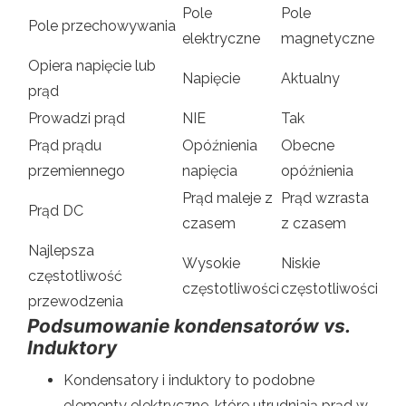
Pole
Pole
Pole przechowywania
elektryczne
magnetyczne
Opiera napięcie lub
Napięcie
Aktualny
prąd
Prowadzi prąd
NIE
Tak
Prąd prądu
Opóźnienia
Obecne
przemiennego
napięcia
opóźnienia
Prąd maleje z
Prąd wzrasta
Prąd DC
czasem
z czasem
Najlepsza
Wysokie
Niskie
częstotliwość
częstotliwości
częstotliwości
przewodzenia
Podsumowanie kondensatorów vs.
Induktory
Kondensatory i induktory to podobne
elementy elektryczne, które utrudniają prąd w