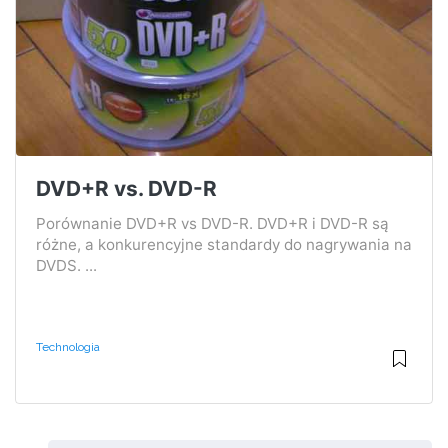
DVD+R vs. DVD-R
Porównanie DVD+R vs DVD-R. DVD+R i DVD-R są
różne, a konkurencyjne standardy do nagrywania na
DVDS. ...
Technologia